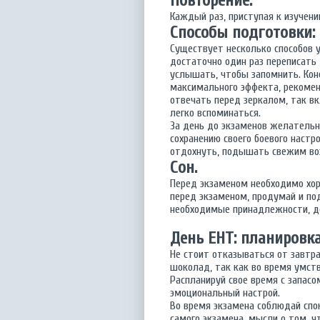
Повторение.
Каждый раз, приступая к изучени
Способы подготовки:
Существует несколько способов у
достаточно один раз переписать 
услышать, чтобы запомнить. Кон
максимального эффекта, рекомен
отвечать перед зеркалом, так в
легко вспоминаться.
За день до экзаменов желательн
сохранению своего боевого настр
отдохнуть, подышать свежим воз
Сон.
Перед экзаменом необходимо хор
перед экзаменом, продумай и по
необходимые принадлежности, до
День ЕНТ: планировка
Не стоит отказываться от завтр
шоколад, так как во время умств
Распланируй свое время с запасо
эмоциональный настрой.
Во время экзамена соблюдай споко
самого экзамена, мысли о том, ч