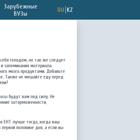
Зарубежные
RU
KZ
ВУЗы
 себя голодом, но так же следует
 и запоминания материала.
ного мозга продуктами. Добавьте
офе. Также не мешайте еду перед
ени?
росы будут вам под силу. Не
ояние заторможенности,
ов ЕНТ лучше тогда, когда ваш
 первой половине дня, а если вы