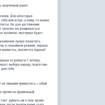
, выученный ранее.
ргалки. Для некоторых
 себя или вслух, а кому-то важно
ответы. Но для достижения
т полезно потренироваться
на экзамене, материал будет
 экзаменом лучше посвятить
день в спокойном режиме, хорошо
тановитесь, выспитесь хорошо!
орошо отдохнуть! С вечера,
оцесс выбора наряда, подготовь
 для себя.
т не лишним прихватить с собой
бе время на правильный
 стоит думать ни о чем, кроме
изнь после прохождения этого