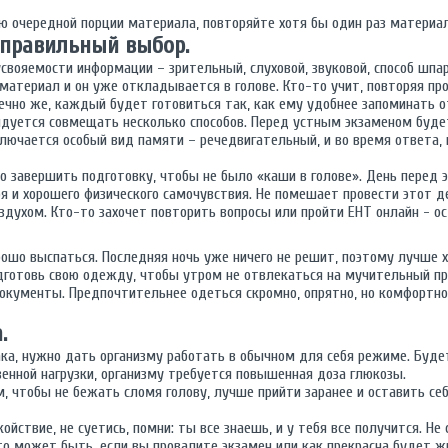
ю очередной порции материала, повторяйте хотя бы один раз материал
 правильный выбор.
свояемости информации – зрительный, слуховой, звуковой, способ шпа
материал и он уже откладывается в голове. Кто-то учит, повторяя про
ечно же, каждый будет готовиться так, как ему удобнее запоминать 
дуется совмещать несколько способов. Перед устным экзаменом буде
ключается особый вид памяти – речедвигательный, и во время ответа, 
о завершить подготовку, чтобы не было «каши в голове». День перед
оя и хорошего физического самочувствия. Не помешает провести этот 
духом. Кто-то захочет повторить вопросы или пройти ЕНТ онлайн - ос
ошо выспаться. Последняя ночь уже ничего не решит, поэтому лучше х
дготовь свою одежду, чтобы утром не отвлекаться на мучительный пр
кументы. Предпочтительнее одеться скромно, опрятно, но комфортно
.
ака, нужно дать организму работать в обычном для себя режиме. Буде
енной нагрузки, организму требуется повышенная доза глюкозы.
м, чтобы не бежать сломя голову, лучше прийти заранее и оставить се
йствие, не суетись, помни: ты все знаешь, и у тебя все получится. Не
то может быть, если вы провалите экзамен или как прекрасна будет ж