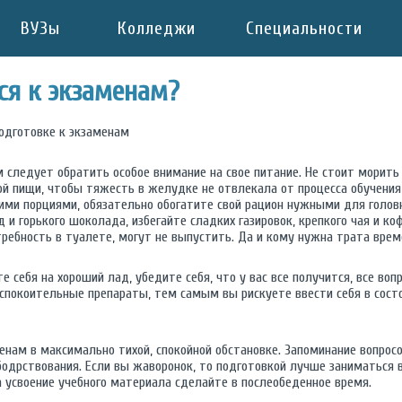
ВУЗы
Колледжи
Специальности
ся к экзаменам?
подготовке к экзаменам
 следует обратить особое внимание на свое питание. Не стоит морить
й пищи, чтобы тяжесть в желудке не отвлекала от процесса обучения
ими порциями, обязательно обогатите свой рацион нужными для голов
од и горького шоколада, избегайте сладких газировок, крепкого чая и к
требность в туалете, могут не выпустить. Да и кому нужна трата врем
 себя на хороший лад, убедите себя, что у вас все получится, все воп
спокоительные препараты, тем самым вы рискуете ввести себя в сост
енам в максимально тихой, спокойной обстановке. Запоминание вопрос
бодрствования. Если вы жаворонок, то подготовкой лучше заниматься в
а усвоение учебного материала сделайте в послеобеденное время.