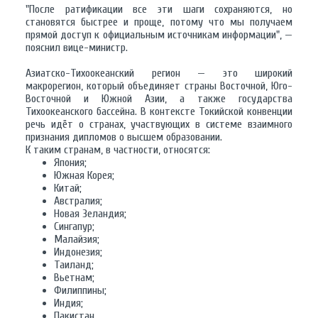
"После ратификации все эти шаги сохраняются, но
становятся быстрее и проще, потому что мы получаем
прямой доступ к официальным источникам информации", —
пояснил вице-министр.
Азиатско-Тихоокеанский регион — это широкий
макрорегион, который объединяет страны Восточной, Юго-
Восточной и Южной Азии, а также государства
Тихоокеанского бассейна. В контексте Токийской конвенции
речь идёт о странах, участвующих в системе взаимного
признания дипломов о высшем образовании.
К таким странам, в частности, относятся:
Япония;
Южная Корея;
Китай;
Австралия;
Новая Зеландия;
Сингапур;
Малайзия;
Индонезия;
Таиланд;
Вьетнам;
Филиппины;
Индия;
Пакистан.