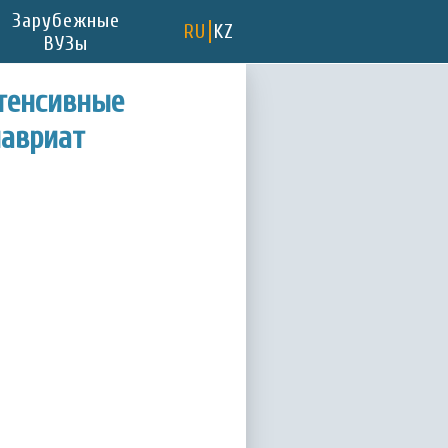
Зарубежные
RU
KZ
ВУЗы
нтенсивные
лавриат