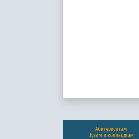
Абитуриентам
Вузам и колледжам