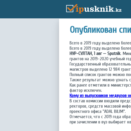
Опубликован спи
Всего в 2019 году выделено боле
Всего в 2019 году выделено боле
НУР-СУЛТАН, 1 авг — Sputnik
. Мин
грантов на 2019-2020 учебный го
Государственный образовательны
магистров выделено 12 984 гранта
Полный список грантов можно п
Также результат можно узнать
Как ранее отметили в министерс
фактор исключен.
Кому из выпускников медвузов н
В состав комиссии входили пред
ректоров, средств массовой инф
проектного офиса "ADAL BILIM".
Отмечается, что с 2019 года об
при зачислении в вуз выбирает 