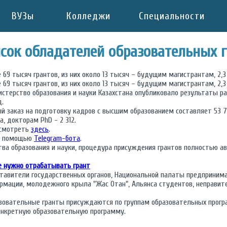
ВУЗы
Колледжи
Специальности
сок обладателей образовательных г
е 69 тысяч грантов, из них около 13 тысяч – будущим магистрантам, 2,
е 69 тысяч грантов, из них около 13 тысяч – будущим магистрантам, 2,
истерство образования и науки Казахстана опубликовало результаты 
д.
й заказ на подготовку кадров с высшим образованием составляет 53 7
, докторам PhD - 2 312.
осмотреть
здесь
.
 с помощью
Telegram-бота
.
тва образования и науки, процедура присуждения грантов полностью а
е нужно отрабатывать грант
ставители государственных органов, Национальной палаты предпринима
ормации, молодежного крыла "Жас Отан", Альянса студентов, неправит
разовательные гранты присуждаются по группам образовательных прог
конкретную образовательную программу.