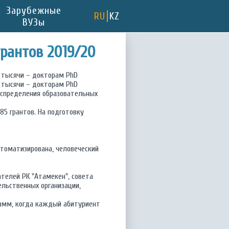
Зарубежные
RU
KZ
ВУЗы
рантов 2019/20
3 тысячи – докторам PhD
3 тысячи – докторам PhD
распределения образовательных
85 грантов. На подготовку
втоматизирована, человеческий
телей РК "Атамекен", совета
ельственных организации,
рамм, когда каждый абитуриент