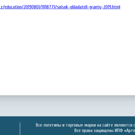
kz/education/20190801/11118771/spisok-obladateli-granty-2019.html
Все логотипы и торговые марки на сайте являются 
Все права защищены ИПФ «Артек