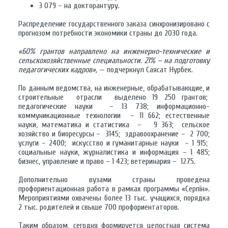
3 079 – на докторантуру.
Распределение государственного заказа синхронизировано с
прогнозом потребности экономики страны до 2030 года.
«60% грантов направлено на инженерно-технические и
сельскохозяйственные специальности. 21% – на подготовку
педагогических кадров»,
— подчеркнул Саясат Нурбек.
По данным ведомства, на инженерные, обрабатывающие, и
строительные отрасли выделено 19 250 грантов;
педагогические науки – 13 738; информационно-
коммуникационные технологии – 11 662; естественные
науки, математика и статистика – 9 363; сельское
хозяйство и биоресурсы – 3145; здравоохранение – 2 700;
услуги – 2400; искусство и гуманитарные науки – 1 915;
социальные науки, журналистика и информация – 1 485;
бизнес, управление и право – 1 423; ветеринария – 1275.
Дополнительно вузами страны проведена
профориентационная работа в рамках программы «Серпін».
Мероприятиями охвачены более 13 тыс. учащихся, порядка
2 тыс. родителей и свыше 700 профориентаторов.
Таким образом, сегодня формируется целостная система