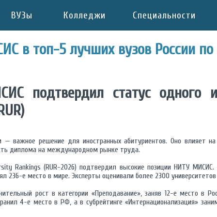
ВУЗы
Колледжи
Специальности
ИС в топ-5 лучших вузов России по
СИС подтвердил статус одного 
RUR)
 — важное решение для иностранных абитуриентов. Оно влияет на 
сть диплома на международном рынке труда.
rsity Rankings (RUR-2026) подтвердил высокие позиции НИТУ МИСИС.
нял 236-е место в мире. Эксперты оценивали более 2300 университетов 
ительный рост в категории «Преподавание», заняв 12-е место в Рос
анил 4-е место в РФ, а в субрейтинге «Интернационализация» заним