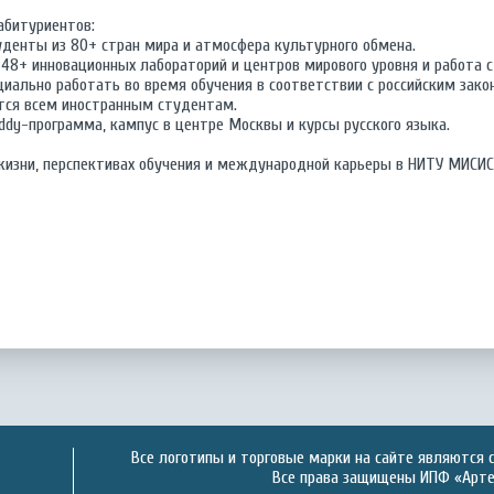
абитуриентов:
денты из 80+ стран мира и атмосфера культурного обмена.
 48+ инновационных лабораторий и центров мирового уровня и работа
циально работать во время обучения в соответствии с российским зак
тся всем иностранным студентам.
dy-программа, кампус в центре Москвы и курсы русского языка.
жизни, перспективах обучения и международной карьеры в НИТУ МИСИС
Все логотипы и торговые марки на сайте являются 
Все права защищены ИПФ «Артек