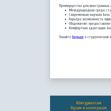
Преимущества для иностранных 
Международная среда: сту
Современная научная база:
Карьера: возможность офи
Общежитие: предоставляе
Комфортная адаптация: bud
Узнайте
больше
о студенческой 
Абитуриентам
Вузам и колледжам