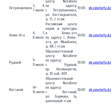
центр NotaBene
3, 4,
по адресу:
Петропавловск
10:00
vk.com/urfu_k
7 июля
г. Петропавловск,
ул. Бостандыкская,
д. 51, 2 этаж
Российский центр
науки и культуры
4, 7,
в Алма-ате
Алма-Ата
10:00
vk.com/urfu_k
8 июля
по адресу г. Алма-
ата, ул. Мынбаева,
д. 88, 1 этаж
Образовательный
центр NotaBene
9-
по адресу:
Рудный
10:00
vk.com/urfu_k
11 июля
г. Рудный,
пр. Космонавтов,
д. 10, каб. 409
Образовательный
центр NotaBene
14-
по адресу:
Костанай
10:00
vk.com/urfu_k
16 июля
г. Костанай,
ул. Баумана, 1а,
цокольный этаж