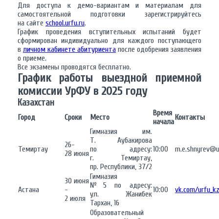
Для доступа к демо-вариантам и материалам для
самостоятельной подготовки зарегистрируйтесь
на сайте
school.urfu.ru
.
График проведения вступительных испытаний будет
сформирован индивидуально для каждого поступающего
в
личном кабинете абитуриента
после одобрения заявления
о приеме.
Все экзамены проводятся бесплатно.
График работы выездной приемной
комиссии УрФУ в 2025 году
Казахстан
Время
Город
Сроки
Место
Контакты
начала
Гимназия им.
Т. Аубакирова
26-
Темиртау
по адресу:
10:00
m.e.shnyrev@u
28 июня
г. Темиртау,
пр. Республики, 37/2
Гимназия
30 июня
№5 по адресу:
Астана
-
10:00
vk.com/urfu_k
ул. Жанибек
2 июля
Тархан, 16
Образовательный