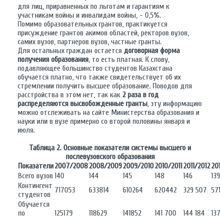
для лиц, приравненных по льготам и гарантиям к
участникам войны и инвалидам войны, - 0,5%.
Помимо образовательных грантов, практикуется
присуждение грантов акимов областей, ректоров вузов,
самих вузов, партнеров вузов, частные гранты.
Для остальных граждан остается
договорная форма
получения образования
, то есть платная. К слову,
подавляющее большинство студентов Казахстана
обучается платно, что также свидетельствует об их
стремлении получить высшее образование. Поводов для
расстройства в этом нет, так как
2 раза в год
распределяются высвобожденные гранты
, эту информацию
можно отслеживать на сайте Министерства образования и
науки или в вузе примерно со второй половины января и
июля.
Таблица 2. Основные показатели системы высшего и
послевузовского образования
Показатели
2007/2008
2008/2009
2009/2010
2010/2011
2011/2012
20
Всего вузов
140
144
145
148
146
139
Контингент
717053
633814
610264
620442
329 507
571
студентов
Обучается
по
125179
118629
141852
141 700
144 184
13