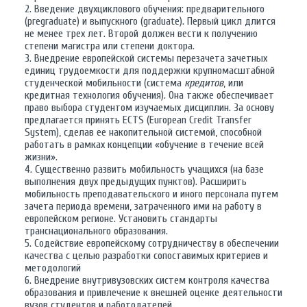
2. Введение двухциклового обучения: предварительного
(pregraduate) и выпускного (graduate). Первый цикл длится
не менее трех лет. Второй должен вести к получению
степени магистра или степени доктора.
3. Внедрение европейской системы перезачета зачетных
единиц трудоемкости для поддержки крупномасштабной
студенческой мобильности (система
кредитов
, или
кредитная технология обучения). Она также обеспечивает
право выбора студентом изучаемых дисциплин. За основу
предлагается принять ECTS (European Credit Transfer
System), сделав ее накопительной системой, способной
работать в рамках концепции «обучение в течение всей
жизни».
4. Существенно развить мобильность учащихся (на базе
выполнения двух предыдущих пунктов). Расширить
мобильность преподавательского и иного персонала путем
зачета периода времени, затраченного ими на работу в
европейском регионе. Установить стандарты
транснационального образования.
5. Содействие европейскому сотрудничеству в обеспечении
качества с целью разработки сопоставимых критериев и
методологий
6. Внедрение внутривузовских систем контроля качества
образования и привлечение к внешней оценке деятельности
вузов студентов и работодателей