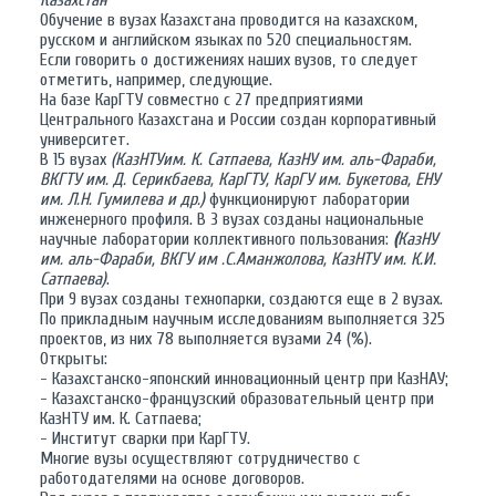
Казахстан
Обучение в вузах Казахстана проводится на казахском,
русском и английском языках по 520 специальностям.
Если говорить о достижениях наших вузов, то следует
отметить, например, следующие.
На базе КарГТУ совместно с 27 предприятиями
Центрального Казахстана и России создан корпоративный
университет.
В 15 вузах
(КазНТУим. К. Сатпаева, КазНУ им. аль-Фараби,
ВКГТУ им. Д. Серикбаева, КарГТУ, КарГУ им. Букетова, ЕНУ
им. Л.Н. Гумилева и др.)
функционируют лаборатории
инженерного профиля. В 3 вузах созданы национальные
научные лаборатории коллективного пользования:
(
КазНУ
им.
аль-Фараби, ВКГУ им .С.Аманжолова, КазНТУ им.
К.И.
Сатпаева)
.
При 9 вузах созданы технопарки, создаются еще в 2 вузах.
По прикладным научным исследованиям выполняется 325
проектов, из них 78 выполняется вузами 24 (%).
Открыты:
- Казахстанско-японский инновационный центр при КазНАУ;
- Казахстанско-французский образовательный центр при
КазНТУ им. К. Сатпаева;
- Институт сварки при КарГТУ.
Многие вузы осуществляют сотрудничество с
работодателями на основе договоров.