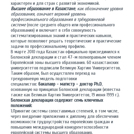
характерен и для стран с развитой экономикой.
Высшее образование в Казахстане
, как обозначение уровня
образования, означает верхний уровень
профессионального образования в трёхуровневой
системе
(после среднего общего или профессионального
образования) и включает в себя совокупность
систематизированных знаний и практических навыков,
которые позволяют решать теоретические и практические
задачи по профессиональному профилю.
В марте 2010 года Казахстан официально присоединился к
Болонской декларации и стал 47-м полноправным членом
Европейской зоны высшего образования. 60 казахстанских
университетов подписали Великую Хартию Университетов.
Таким образом, был осуществлен переход на
трехуровневую модель подготовки
специалистов:
бакалавр
-
магистр
-
доктор Ph.D
,
основанную на принципах Болонской декларации (известна
также как Великая Хартия Университетов, 19 июня 1999 г.).
Болонская декларация содержит семь ключевых
положений:
1.Принятие системы сопоставимых степеней, в том числе,
через внедрение приложения к диплому для обеспечения
возможности трудоустройства европейских граждан и
повышения международной конкурентоспособности
европейской системы высшего образования.