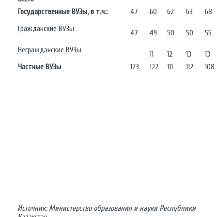
Государственные ВУЗы, в т.ч.:
47
60
62
63
68
Гражданские ВУЗы
47
49
50
50
55
Негражданские ВУЗы
11
12
13
13
Частные ВУЗы
123
122
111
112
108
Источник: Министерство образования и науки Республики