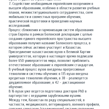
7. Содействие необходимым европейским воззрениям в
высшем образовании, особенно в области развития учебных
планов, межинституционального сотрудничества, схем
мобильности и совместных программ обучения,
практической подготовки и проведения научных
исследований.
Процесс сближения и гармонизации систем образования
стран Европы в рамках Болонской декларации с целью
создания единого европейского пространства высшего
образования получил название Болонского процесса, в
котором сейчас активно участвует и Казахстан.
Присоединение казахстанских вузов к Великой Хартии
университетов, которую в настоящее время подписали
более 650 университетов мира, позволит приблизить
отечественное образование к европейским стандартам.
В учебный процесс вузов внедрены прогрессивные
технологии и системы обучения: в 135 вузах введена
кредитная технология обучения, в 38 - реализуется
двудипломное образование, в 42 - дистанционное
обучение.
В 16 вузах уже ведется подготовка докторов PhD в
партнерстве с ведущими зарубежными вузами.
Между тем, Казахстан по ряду специальностей, в
частности, медицинского, ветеринарного, военного профиля,
сохранил советскую (традиционную) систему получения