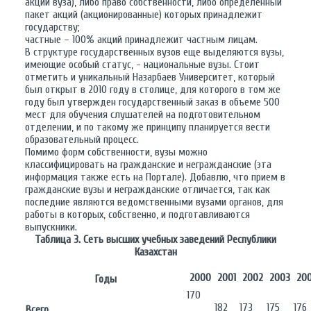
акций вуза), либо право собственности, либо определенный
пакет акций (акционированные) которых принадлежит
государству;
частные – 100% акций принадлежит частным лицам.
В структуре государственных вузов еще выделяются вузы,
имеющие особый статус, - национальные вузы. Стоит
отметить и уникальный Назарбаев Университет, который
был открыт в 2010 году в столице, для которого в том же
году был утвержден государственный заказ в объеме 500
мест для обучения слушателей на подготовительном
отделении, и по такому же принципу планируется вести
образовательный процесс.
Помимо форм собственности, вузы можно
классифицировать на гражданские и негражданские (эта
информация также есть на Портале). Добавлю, что прием в
гражданские вузы и негражданские отличается, так как
последние являются ведомственными вузами органов, для
работы в которых, собственно, и подготавливаются
выпускники.
Таблица 3. Сеть высших учебных заведений Республики
Казахстан
2000
2001
2002
2003
20
Годы
170
182
173
175
176
Всего