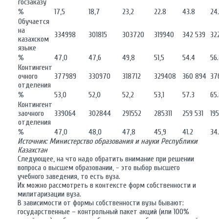
госзаказу
%
17,5
18,7
23,2
22.8
43.8
24
Обучается
на
334998
301815
303720
319940
342 539
32
казахском
языке
%
47,0
47,6
49,8
51,5
54.4
56
Контингент
очного
377989
330970
318712
329408
360 894
376
отделения
%
53,0
52,0
52,2
53,1
57.3
65
Контингент
заочного
339064
302844
291552
285311
259 531
19
отделения
%
47,0
48,0
47,8
45,9
41.2
34
Источник: Министерство образования и науки Республики
Казахстан
Следующее, на что надо обратить внимание при решении
вопроса о высшем образовании, - это выбор высшего
учебного заведения, то есть вуза.
Их можно рассмотреть в контексте форм собственности и
милитаризации вуза.
В зависимости от формы собственности вузы бывают:
государственные – контрольный пакет акций (или 100%