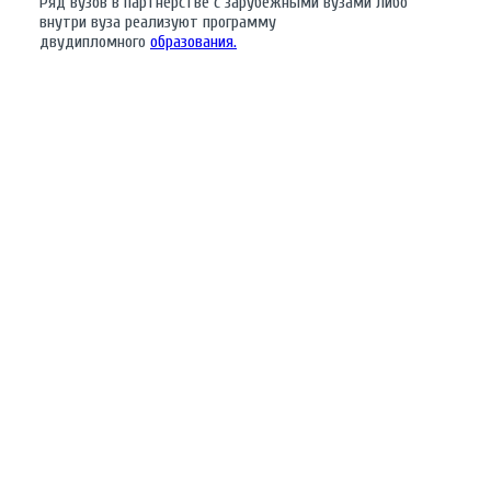
Ряд вузов в партнерстве с зарубежными вузами либо
внутри вуза реализуют программу
двудипломного
образования.