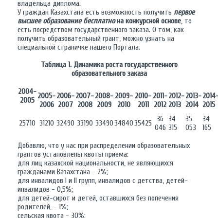
владельца диплома.
У граждан Казахстана есть возможность получить
первое
высшее образование бесплатно
на конкурсной основе
, то
есть посредством государственного заказа. О том, как
получить образовательный грант, можно узнать на
специальной страничке нашего Портала.
Таблица 1. Динамика роста государственного
образовательного заказа
2004-
2005-
2006-
2007-
2008-
2009-
2010-
2011-
2012-
2013-
2014
2005
2006
2007
2008
2009
2010
2011
2012
2013
2014
2015
36
34
35
34
25710
31210
32490
33190
33490
34840
35425
046
315
053
165
Добавлю, что у нас при распределении образовательных
грантов установлены квоты приема:
для лиц казахской национальности, не являющихся
гражданами Казахстана - 2%;
для инвалидов I и II групп, инвалидов с детства, детей-
инвалидов - 0,5%;
для детей-сирот и детей, оставшихся без попечения
родителей, - 1%;
сельская квота - 30%;