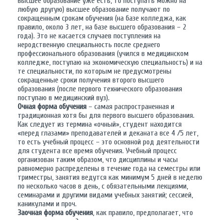
высшее образование уже есть, то поступать можно на
любую другую) высшее образование получают по
сокращенным срокам обучения (на базе колледжа, как
правило, около 3 лет, на базе высшего образования – 2
года). Это не касается случаев поступления на
неродственную специальность после среднего
профессионального образования (учился в медицинском
колледже, поступаю на экономическую специальность) и на
те специальности, по которым не предусмотрены
сокращенные сроки получения второго высшего
образования (после первого технического образования
поступаю в медицинский вуз).
Очная форма обучения
– самая распространенная и
традиционная хотя бы для первого высшего образования.
Как следует из термина «очный», студент находится
«перед глазами» преподавателей и деканата все 4 /5 лет,
то есть учебный процесс – это основной род деятельности
для студента все время обучения. Учебный процесс
организован таким образом, что дисциплины и часы
равномерно распределены в течение года на семестры или
триместры, занятия ведутся как минимум 5 дней в неделю
по несколько часов в день, с обязательными лекциями,
семинарами и другими видами учебных занятий; сессией,
каникулами и проч.
Заочная форма обучения
, как правило, предполагает, что