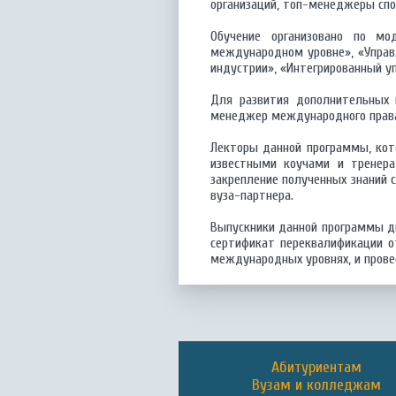
организаций, топ-менеджеры спо
Обучение организовано по м
международном уровне», «Управ
индустрии», «Интегрированный у
Для развития дополнительных 
менеджер международного права 
Лекторы данной программы, кот
известными коучами и тренер
закрепление полученных знаний 
вуза-партнера.
Выпускники данной программы д
сертификат переквалификации о
международных уровнях, и провес
Абитуриентам
Вузам и колледжам