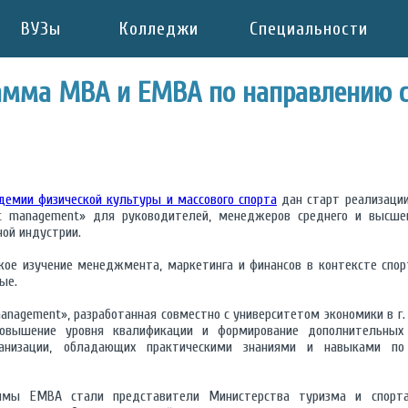
ВУЗы
Колледжи
Специальности
амма MBA и ЕМВА по направлению 
демии физической культуры и массового спорта
дан старт реализации
 management» для руководителей, менеджеров среднего и высшег
ной индустрии.
ое изучение менеджмента, маркетинга и финансов в контексте спорт
ые.
nagement», разработанная совместно с университетом экономики в г
повышение уровня квалификации и формирование дополнительных 
рганизации, обладающих практическими знаниями и навыками п
мы ЕМВА стали представители Министерства туризма и спорта