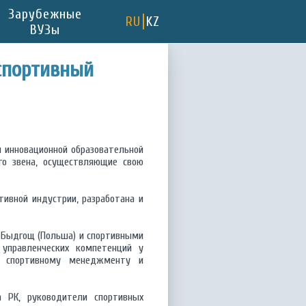
Зарубежные
RU
KZ
ВУЗы
спортивный
 инновационной образовательной
о звена, осуществляющие свою
ивной индустрии, разработана и
. Быдгощ (Польша) и спортивными
управленческих компетенций у
о спортивному менеджменту и
 РК, руководители спортивных