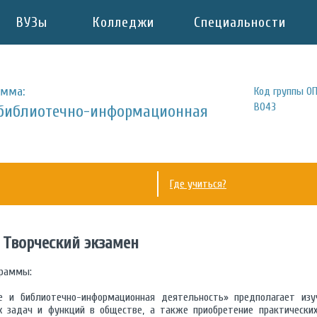
ВУЗы
Колледжи
Специальности
амма:
Код группы ОП
B043
 библиотечно-информационная
Где учиться?
, Творческий экзамен
граммы:
е и библиотечно-информационная деятельность» предполагает изу
х задач и функций в обществе, а также приобретение практически