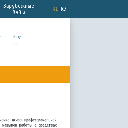
Зарубежные
RU
KZ
ВУЗы
:
Код:
--
чение основ профессиональной
х навыков работы в средствах