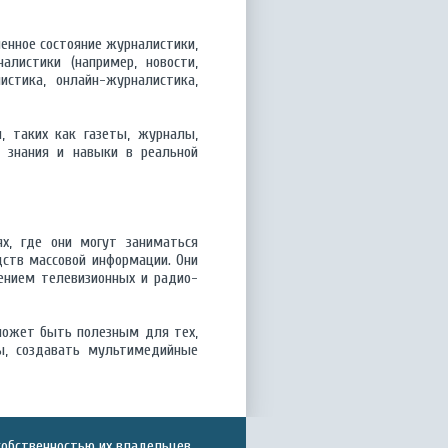
менное состояние журналистики,
алистики (например, новости,
истика, онлайн-журналистика,
 таких как газеты, журналы,
е знания и навыки в реальной
х, где они могут заниматься
дств массовой информации. Они
ением телевизионных и радио-
может быть полезным для тех,
ы, создавать мультимедийные
собственностью их владельцев.