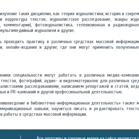
зучение таких дисциплин, как теория журналистики, история и совре
и корректура текстов, журналистское расследование, жанры журн
, комментарии), фотожурналистика, телевизионная и радиожурнал
 мультимедийный журнализм и другие.
 проходить практику в различных средствах массовой информации,
и, онлайн-издания и другие, где они могут применить полученны
скники специальности могут работать в различных медиа-компания
текстов, фотографий, аудио- и видеоматериалов для различных сре
алистскими расследованиями, написанием репортажей и статей, вед
ных и PR-кампаний и другой профессиональной деятельностью.
Архивоведение и библиотечно-информационная деятельность» также 
ммуникационные навыки, научиться писать и редактировать текст
ях работы в средствах массовой информации.
Все логотипы и торговые марки на сайте являются 