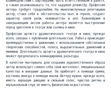
взаимодействии с партнерами, быть ответственным в работе,
а также реализовывать то, что задумал режиссёр. Профессия
актера требует трудолюбия. На многочисленных репетициях
актер, ставя себя в обстоятельства пьес и героев, создает
характер своей роли, «вживается» в нее. Важнейшим и
завершающим актом работы актера является выступление
перед зрителем в театре или съемка в кино.
Профессия артиста драматического театра и кино, прежде
всего, связана с публичной деятельностью. Работа происходит
преимущественно в движении, с использованием собственных
творческих способностей, голоса, выразительных движений и
мимики. Деятельность артиста драматического театра и кино
может предполагать командировки, разъезды.
В качестве материала для создания художественного образа
актер использует самого себя, свой интеллект, эмоциональные
качества и внешние данные. Он прибегает к помощи грима,
костюма, иногда к помощи маски. Актеру нужно, прежде всего,
иметь хорошую дикцию и сильный голос, чувство ритма и
музыкальный слух, не иметь физических недостатков.