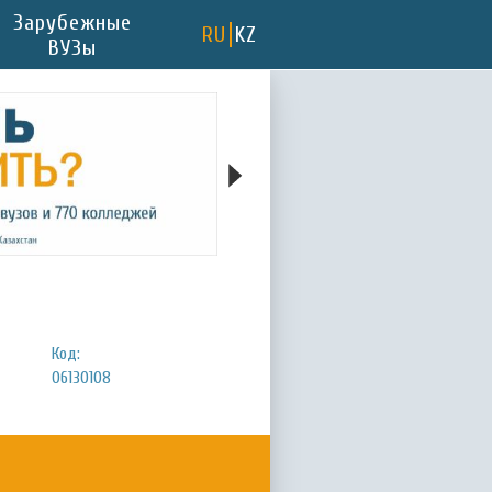
Зарубежные
RU
KZ
ВУЗы
Код:
06130108