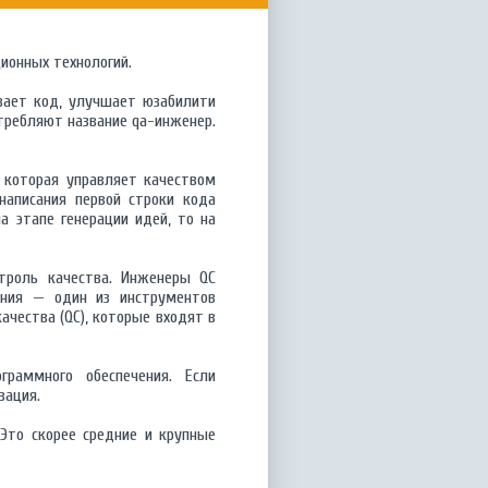
ионных технологий.
вает код, улучшает юзабилити
отребляют название qa-инженер.
, которая управляет качеством
написания первой строки кода
 этапе генерации идей, то на
нтроль качества. Инженеры QC
ения — один из инструментов
ачества (QC), которые входят в
раммного обеспечения. Если
зация.
Это скорее средние и крупные