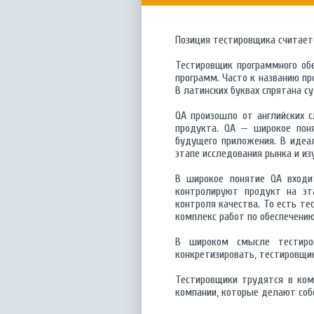
Позиция тестировщика считает
Тестировщик программного об
программ. Часто к названию пр
В латинских буквах спрятана 
QA произошло от английских с
продукта. QA — широкое поня
будущего приложения. В идеа
этапе исследования рынка и из
В широкое понятие QA входит
контролируют продукт на эт
контроля качества. То есть те
комплекс работ по обеспечению
В широком смысле тестиров
конкретизировать, тестировщи
Тестировщики трудятся в ком
компании, которые делают соб