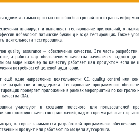
ся одним из самых простых способов быстро войти в отрасль информац
еспечения планирует и выполняет тестирование приложений, отлажи
офессии добавляют латинские буквы q и a: qa тестировщик. Также уп
суть деятельности тестировщика.
лов quality assurance — обеспечение качества. Это часть разработки
тие, а работа над обеспечением качества начинается задолго до 
льном мире инженер по качеству работает над продуктом если не на
учения потребностей целевой аудитории.
 ещё одно направление деятельности: QC, quality control или ко
апе разработки и поддержки. Тестирование программного обеспеч
стировщик проверяет приложение в рамках мероприятий по контролю к
 качества (QA).
щики участвуют в создании полезного для пользователей прог
ки контролируют качество приложений, над которыми работает органи
андах, которые занимаются разработкой программного обеспечения. 
ственный продукт или работают по модели аутсорсинга.