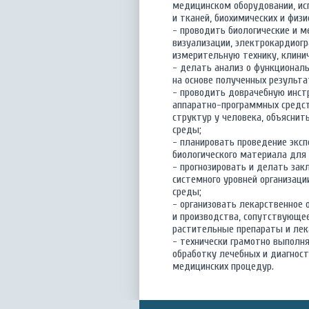
медицинском оборудовании, ис
и тканей, биохимических и физи
- проводить биологические и м
визуализации, электрокардиог
измерительную технику, клинич
- делать анализ о функциональн
на основе полученных результа
- проводить доврачебную инст
аппаратно-программных средст
структур у человека, объяснит
среды;
- планировать проведение экс
биологического материала для
- прогнозировать и делать зак
системного уровней организаци
среды;
- организовать лекарственное 
и производства, сопутствующее
растительные препараты и лек
- технически грамотно выполн
обработку лечебных и диагност
медицинских процедур.