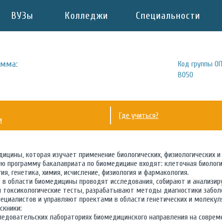
ВУЗы
Колледжи
Специальности
амма:
Код группы ОП
B050
Где учиться?
и
ицины, которая изучает применение биологических, физиологических и 
ую программу бакалавриата по биомедицине входят: клеточная биологи
я, генетика, химия, исчисление, физиология и фармакология.
 в области биомедицины проводят исследования, собирают и анализир
и токсикологические тесты, разрабатывают методы диагностики забо
ециалистов и управляют проектами в области генетических и молекул
скники:
следовательских лабораториях биомедицинского направления на соврем