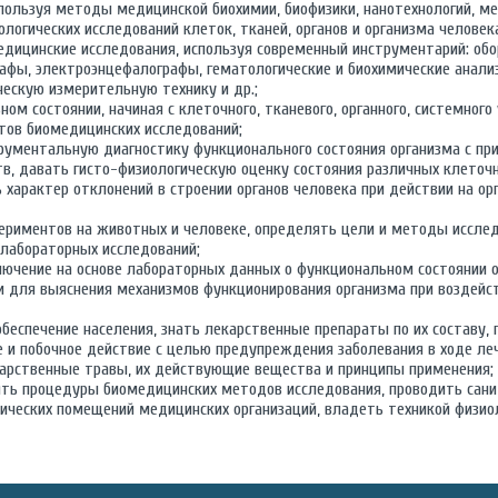
пользуя методы медицинской биохимии, биофизики, нанотехнологий, м
ологических исследований клеток, тканей, органов и организма человек
едицинские исследования, используя современный инструментарий: обо
рафы, электроэнцефалографы, гематологические и биохимические анал
ескую измерительную технику и др.;
ом состоянии, начиная с клеточного, тканевого, органного, системного
тов биомедицинских исследований;
рументальную диагностику функционального состояния организма с п
в, давать гисто-физиологическую оценку состояния различных клеточн
ь характер отклонений в строении органов человека при действии на 
периментов на животных и человеке, определять цели и методы исслед
 лабораторных исследований;
лючение на основе лабораторных данных о функциональном состоянии о
и для выяснения механизмов функционирования организма при воздейс
обеспечение населения, знать лекарственные препараты по их составу, 
 и побочное действие с целью предупреждения заболевания в ходе леч
арственные травы, их действующие вещества и принципы применения;
ять процедуры биомедицинских методов исследования, проводить сани
ических помещений медицинских организаций, владеть техникой физио