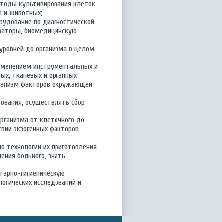
етоды культивирования клеток
а и животных;
рудование по диагностической
изаторы, биомедицинскую
 уровней до организма в целом
рименением инструментальных и
ых, тканевых и органных
организм факторов окружающей
ования, осуществлять сбор
рганизма от клеточного до
твии экзогенных факторов
по технологии их приготовления
ения больного, знать
тарно-гигиеническую
логических исследований и