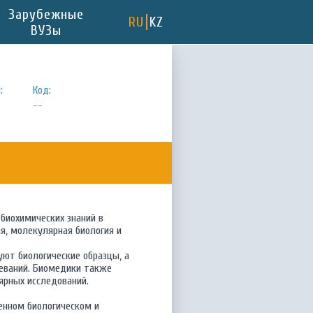
Зарубежные
RU
KZ
ВУЗы
:
Код:
--
биохимических знаний в
я, молекулярная биология и
уют биологические образцы, а
леваний. Биомедики также
ярных исследований.
енном биологическом и