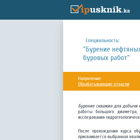
Специальность:
"Бурение нефтяных
буровых работ"
Напрвление:
Обрабатывающие отрасли
Бурение скважин для добычи 
работы большого диаметра, 
исследования гидрогеологическ
После прохождения курса об
присваивается выбранная квал