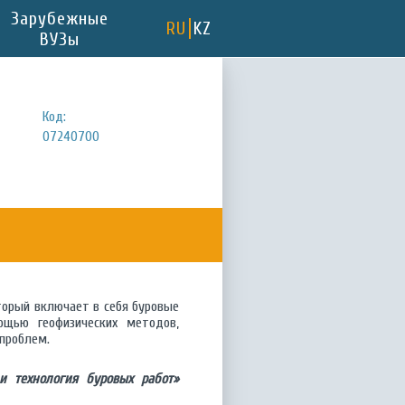
Зарубежные
RU
KZ
ВУЗы
Код:
07240700
торый включает в себя буровые
ощью геофизических методов,
 проблем.
и технология буровых работ»