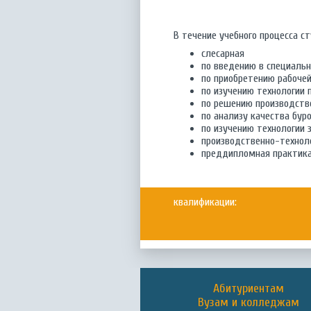
В течение учебного процесса 
слесарная
по введению в специаль
по приобретению рабочей
по изучению технологии 
по решению производств
по анализу качества бур
по изучению технологии 
производственно-технол
преддипломная практик
квалификации:
Абитуриентам
Вузам и колледжам