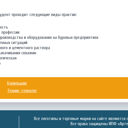
студент проходит следующие виды практик:
ность
 профессии
производства и оборудования на буровых предприятиях
енных ситуаций
ового и цементного раствора
закачивания скважин
огическая
а
Бурильщик
Техник-технолог
Все логотипы и торговые марки на сайте являются 
Все права защищены ИПФ «Артек