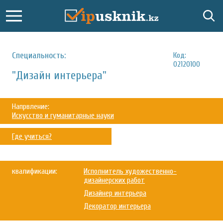
Специальность:
Код:
02120100
"Дизайн интерьера"
Напрвление:
Искусство и гуманитарные науки
Где учиться?
квалификации:
Исполнитель художественно-
дизайнерских работ
Дизайнер интерьера
Декоратор интерьера