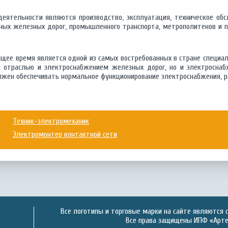
еятельности являются производство, эксплуатация, техническое об
ьных железных дорог, промышленного транспорта, метрополитенов и 
щее время является одной из самых востребованных в стране специал
 отраслью и электроснабжением железных дорог, но и электроснаб
лжен обеспечивать нормальное функционирование электроснабжения, 
Техник-электромеханик
Электромонтер контактной сети
Все логотипы и торговые марки на сайте являются 
Все права защищены ИПФ «Артек