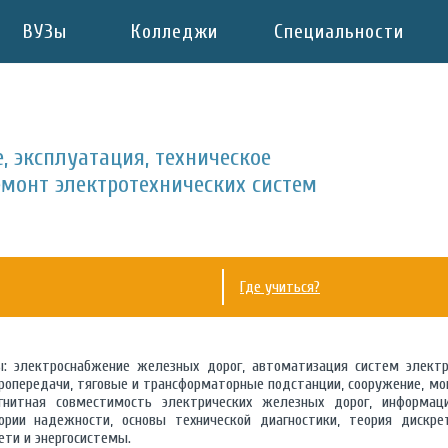
ВУЗы
Колледжи
Специальности
, эксплуатация, техническое
монт электротехнических систем
Где учиться?
: электроснабжение железных дорог, автоматизация систем электр
тропередачи, тяговые и трансформаторные подстанции, сооружение, мо
агнитная совместимость электрических железных дорог, информац
ории надежности, основы технической диагностики, теория дискр
ети и энергосистемы.