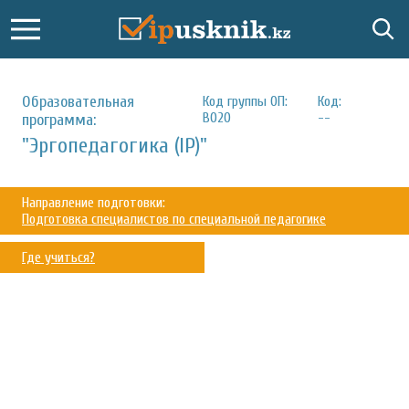
Образовательная
Код группы ОП:
Код:
В020
--
программа:
"Эргопедагогика (IP)"
Направление подготовки:
Подготовка специалистов по специальной педагогике
Где учиться?