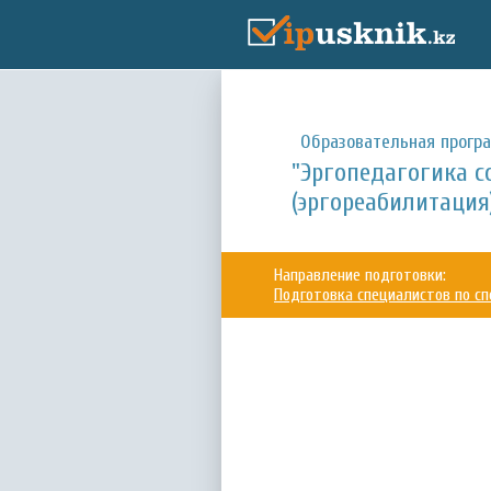
Образовательная прогр
"Эргопедагогика с
(эргореабилитация) 
Направление подготовки:
Подготовка специалистов по сп