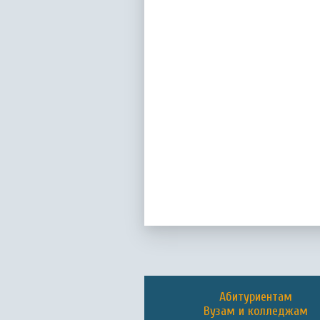
Абитуриентам
Вузам и колледжам