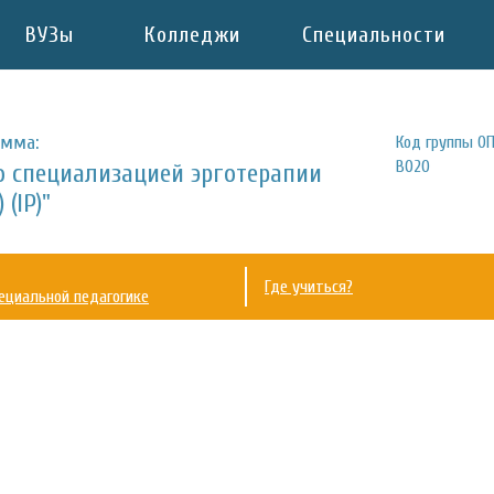
ВУЗы
Колледжи
Специальности
амма:
Код группы ОП
В020
о специализацией эрготерапии
(IP)"
Где учиться?
ециальной педагогике