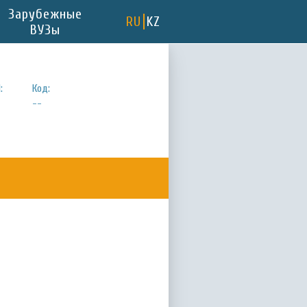
Зарубежные
RU
KZ
ВУЗы
:
Код:
--