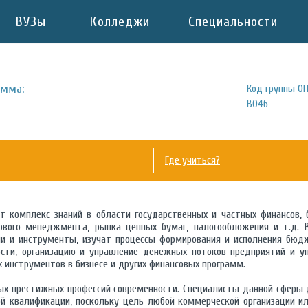
ВУЗы
Колледжи
Специальности
амма:
Код группы ОП
В046
Где учиться?
 комплекс знаний в области государственных и частных финансов, б
ового менеджмента, рынка ценных бумаг, налогообложения и т.д.
и и инструменты, изучат процессы формирования и исполнения бюдж
ости, организацию и управление денежных потоков предприятий и уп
 инструментов в бизнесе и других финансовых программ.
ых престижных профессий современности. Специалисты данной сферы
ой квалификации, поскольку цель любой коммерческой организации 