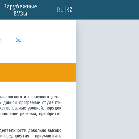
Зарубежные
RU
KZ
ВУЗы
:
Код:
--
анковского и страхового дела,
 В данной программе студенты
етов разных уровней, порядок
равление рисками, приобретут
 деятельности довольно высоко
или предприятия – приумножить