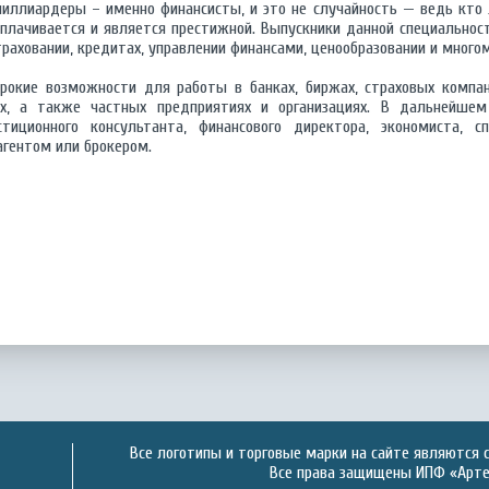
иллиардеры – именно финансисты, и это не случайность — ведь кто
оплачивается и является престижной. Выпускники данной специально
аховании, кредитах, управлении финансами, ценообразовании и много
окие возможности для работы в банках, биржах, страховых компан
ах, а также частных предприятиях и организациях. В дальнейше
стиционного консультанта, финансового директора, экономиста, с
агентом или брокером.
Все логотипы и торговые марки на сайте являются 
Все права защищены ИПФ «Артек