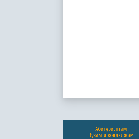
Абитуриентам
Вузам и колледжам