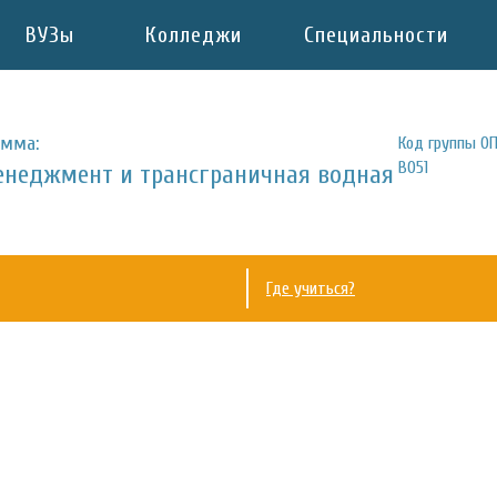
ВУЗы
Колледжи
Специальности
амма:
Код группы ОП
B051
менеджмент и трансграничная водная
Где учиться?