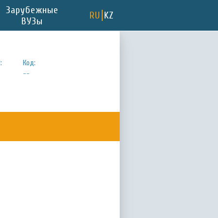
Зарубежные
RU
KZ
ВУЗы
:
Код:
--