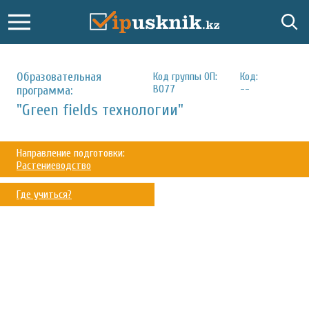
Образовательная
Код группы ОП:
Код:
B077
--
программа:
"Green fields технологии"
Направление подготовки:
Растениеводство
Где учиться?