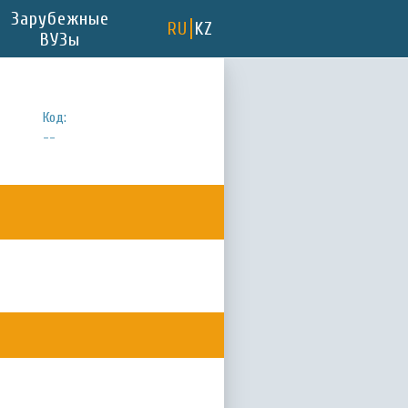
Зарубежные
RU
KZ
ВУЗы
Код:
--