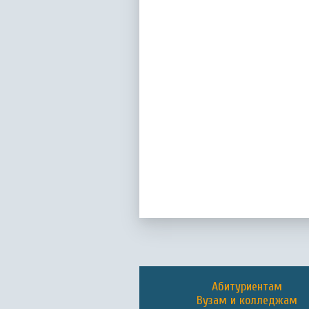
Абитуриентам
Вузам и колледжам