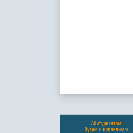
Абитуриентам
Вузам и колледжам