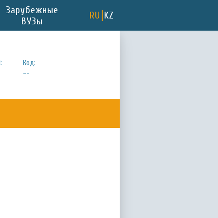
Зарубежные
RU
KZ
ВУЗы
:
Код:
--