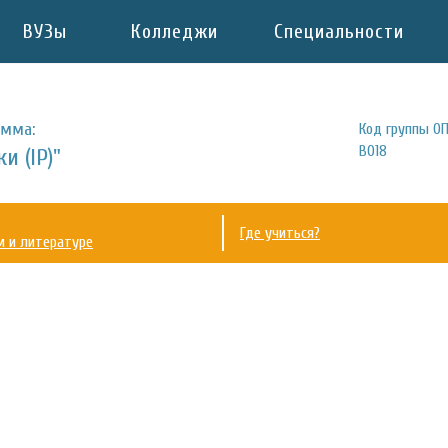
ВУЗы
Колледжи
Специальности
амма:
Код группы ОП
В018
и (IP)"
Где учиться?
м и литературе