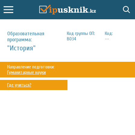
Образовательная
Код группы ОП:
Код:
B034
--
программа:
"История"
Направление подготовки:
Гуманитарные науки
Где учиться?