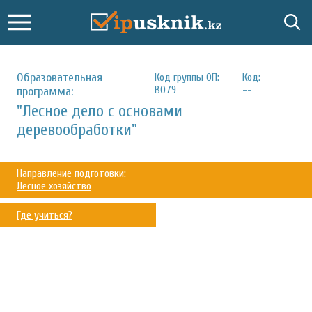
Образовательная
Код группы ОП:
Код:
B079
--
программа:
"Лесное дело с основами
деревообработки"
Направление подготовки:
Лесное хозяйство
Где учиться?