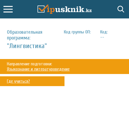
Образовательная
Код группы ОП:
Код:
--
программа:
"Лингвистика"
Направление подготовки:
Языкознание и литературоведение
Где учиться?