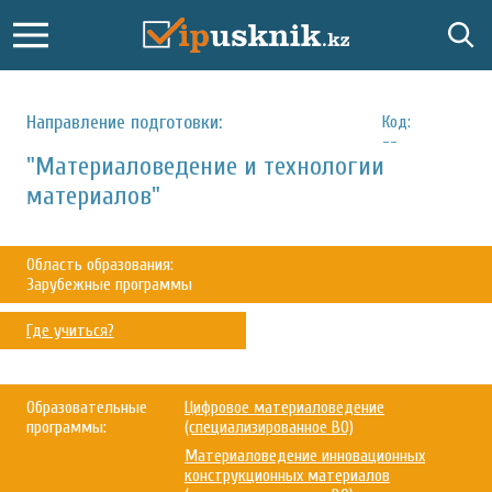
Направление подготовки:
Код:
--
"Материаловедение и технологии
материалов"
Область образования:
Зарубежные программы
Где учиться?
Образовательные
Цифровое материаловедение
программы:
(специализированное ВО)
Материаловедение инновационных
конструкционных материалов