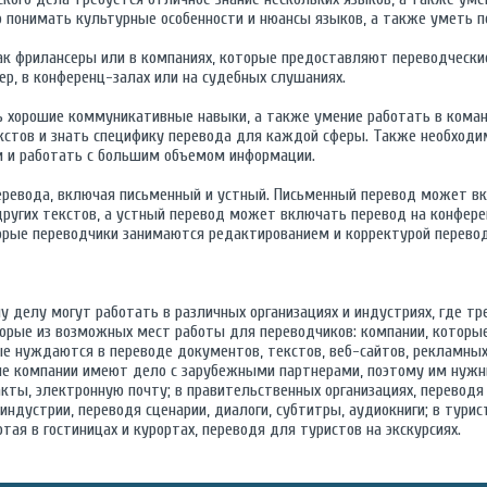
 понимать культурные особенности и нюансы языков, а также уметь п
ак фрилансеры или в компаниях, которые предоставляют переводческие
ер, в конференц-залах или на судебных слушаниях.
 хорошие коммуникативные навыки, а также умение работать в кома
кстов и знать специфику перевода для каждой сферы. Также необходи
 и работать с большим объемом информации.
еревода, включая письменный и устный. Письменный перевод может в
других текстов, а устный перевод может включать перевод на конферен
орые переводчики занимаются редактированием и корректурой перевод
 делу могут работать в различных организациях и индустриях, где тр
оторые из возможных мест работы для переводчиков: компании, которы
ые нуждаются в переводе документов, текстов, веб-сайтов, рекламн
ие компании имеют дело с зарубежными партнерами, поэтому им нужн
ты, электронную почту; в правительственных организациях, переводя 
ндустрии, переводя сценарии, диалоги, субтитры, аудиокниги; в турис
тая в гостиницах и курортах, переводя для туристов на экскурсиях.