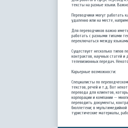
тексты на разные языки. Важно
Переводчики могут работать к
удаленно или на месте, наприм
Для переводчиков важно иметь
работать с разными типами те
переключаться между языками
Существует несколько типов п
контрактов, научных статей и 
телевизионных передач. Некот
Карьерные возможности:
Специалисты по переводческому
текстов, речей и т.д. Вот нек
перевода для клиентов, котор
корпорации и компании — мног
переводить документы, контрак
бюллетени; в мультимедийной и
туристические материалы, рабо