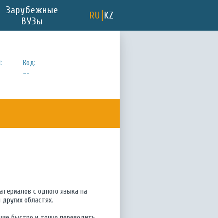
Зарубежные
RU
KZ
ВУЗы
:
Код:
--
атериалов с одного языка на
 других областях.
ние быстро и точно переводить