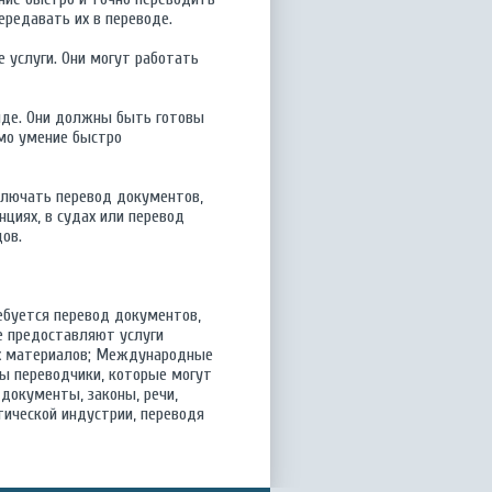
ередавать их в переводе.
 услуги. Они могут работать
нде. Они должны быть готовы
мо умение быстро
ключать перевод документов,
циях, в судах или перевод
ов.
ебуется перевод документов,
е предоставляют услуги
ых материалов; Международные
ы переводчики, которые могут
документы, законы, речи,
тической индустрии, переводя