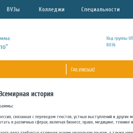
ВУЗы
Колледжи
Специальности
амма:
Код группы ОП
B036
ло"
Где учиться?
, Всемирная история
граммы:
ессия, связанная с переводом текстов, устных выступлений и других м
тать в различных сферах, включая бизнесе, право, медицине, технике и
кого дела требуется отличное знание нескольких языков, а также уме