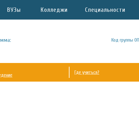
ВУЗы
Колледжи
Специальности
амма:
Код группы ОП
Где учиться?
едение