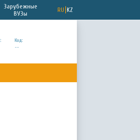
Зарубежные
RU
KZ
ВУЗы
:
Код:
--