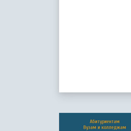
Абитуриентам
Вузам и колледжам