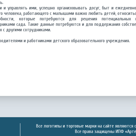
ь.
 и управлять ими, успешно организовывать досуг, быт и ежедневно
го человека, работающего с малышами важно любить детей, относиться
собности, которые потребуются для решения потенциальных
дниками сада. Такие данные потребуются и для поддержания собств
х с другими сотрудниками.
 родителями и работниками детского образовательного учреждения.
Все логотипы и торговые марки на сайте являются 
Все права защищены ИПФ «Артек