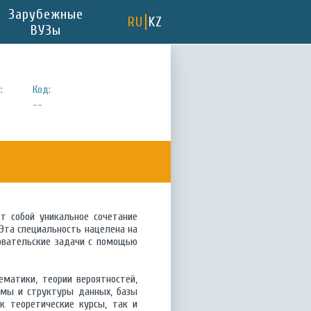
Зарубежные
RU
KZ
ВУЗы
:
Код:
--
т собой уникальное сочетание
 Эта специальность нацелена на
довательские задачи с помощью
матики, теории вероятностей,
тмы и структуры данных, базы
к теоретические курсы, так и