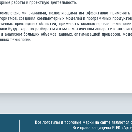
торные работы и проектную деятельность.
комплексными знаниями, позволяющими им эффективно применят
лгоритмов, создания компьютерных моделей и программных продуктов.
зличных прикладных областей, применять компьютерные технологии
ники будут хорошо разбираться в математическом аппарате и алгори
й и анализом больших объемов данных, оптимизацией процессов, мо
нных технологий.
Все логотипы и торговые марки на сайте являются 
Все права защищены ИПФ «Артек