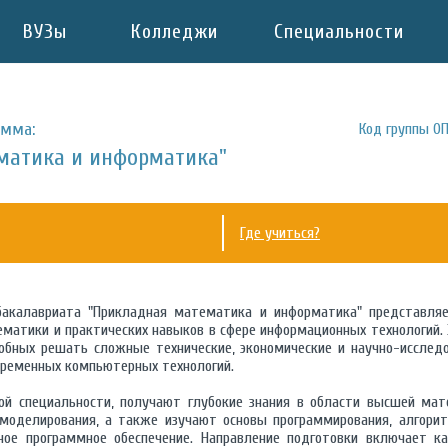
ВУЗы
Колледжи
Специальности
амма:
Код группы ОП
матика и информатика"
Где учиться?
 бакалавриата "Прикладная математика и информатика" представляе
ематики и практических навыков в сфере информационных технологий.
собных решать сложные технические, экономические и научно-иссле
временных компьютерных технологий.
ой специальности, получают глубокие знания в области высшей мате
 моделирования, а также изучают основы программирования, алгори
ное программное обеспечение. Направление подготовки включает ка