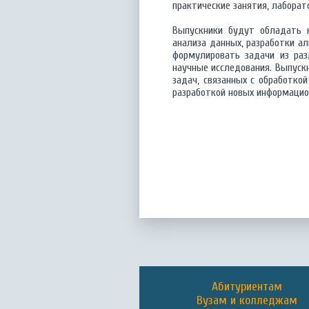
практические занятия, лабора
Выпускники будут обладать 
анализа данных, разработки а
формулировать задачи из ра
научные исследования. Выпуск
задач, связанных с обработко
разработкой новых информацио
Абитуриентам
Вузам и колледжам