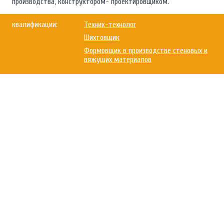
производства, конструктором- проектировщиком.
квалификации:
Техник-технолог
Шихтовщик
Формовщик в производстве стеновых и
вяжущих материалов