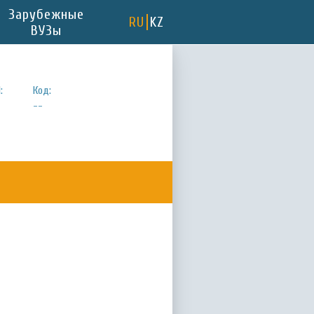
Зарубежные
RU
KZ
ВУЗы
:
Код:
--