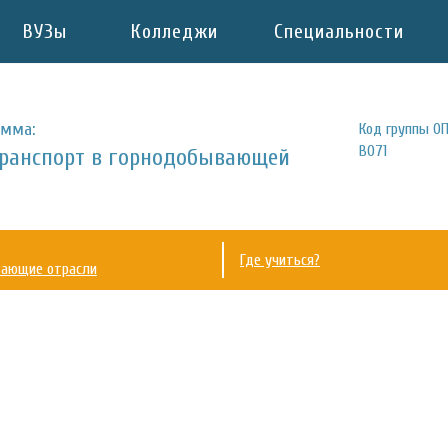
ВУЗы
Колледжи
Специальности
амма:
Код группы ОП
B071
ранспорт в горнодобывающей
Где учиться?
вающие отрасли