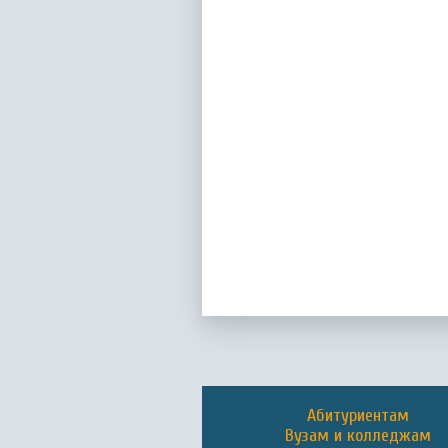
Абитуриентам
Вузам и колледжам