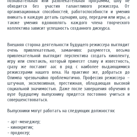
познавательная или развлекательная программа, шоу не
обходится без участия талантливого режиссера. От
организационных способностей, работоспособности и умения
вникать в каждую деталь сценария, шоу, передачи или игры, а
также умения вдохновлять каждого члена творческого
коллектива зависит успешность созданного дискурса.
Внешняя сторона деятельности будущего режиссера выглядит
очень привлекательно, заманчиво: разумеется, весьма
привлекательной выглядит перспектива создать киноленту,
игру или спектакль, который принесет славу и известность,
сразу же поставит аас в ряд с наиболее выдающимися
режиссерами нашего века. На практике же, добраться до
Олимпа чрезвычайно проблематично. Профессия режиссера –
штучная, эксклюзивная, престижная, обладающая высокой
социальной значимостью. Даже после завершения обучения в
вузе будущему выпускнику придется постоянно учиться и
совершенствоваться.
Выпускники могут работать на следующих должностях:
- арт-менеджер;
- кинокритик;
- продюсер;