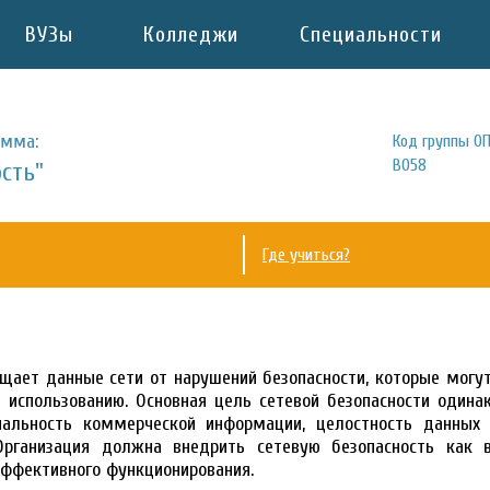
ВУЗы
Колледжи
Специальности
амма:
Код группы ОП
B058
сть"
Где учиться?
щает данные сети от нарушений безопасности, которые могут
 использованию. Основная цель сетевой безопасности одинак
альность коммерческой информации, целостность данных 
 Организация должна внедрить сетевую безопасность как
эффективного функционирования.