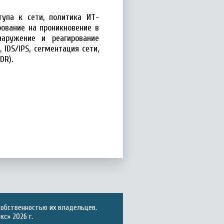
тупа к сети, политика ИТ-
рование на проникновение в
наружение и реагирование
 IDS/IPS, сегментация сети,
DR).
собственностью их владельцев.
с» 2026 г.