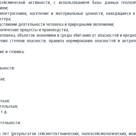
сейсмической активности, с использованием базы данных геологич
иям;
млетрясениях, население и материальные ценности, находящиеся в
ктера;
ледствиями деятельности человека и природными явлениями;
огические процессы и производства;
ловека, объектов экономики и среды обитания от опасностей и вредно
ния степени опасности, правила нормирования опасностей и антропо
ие и техника.
ьности:
ая;
ская;
тельская;
т.д.
тельности:
лет (результатов сейсмотектонических, палеосейсмологических, инже