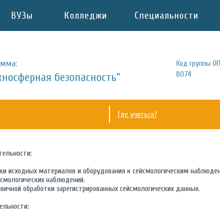
ВУЗы
Колледжи
Специальности
амма:
Код группы ОП
B074
хносферная безопасность"
Где учиться?
тельности:
вки исходных материалов и оборудования к сейсмологическим наблюде
йсмологических наблюдений.
рвичной обработки зарегистрированных сейсмологических данных.
ельности: