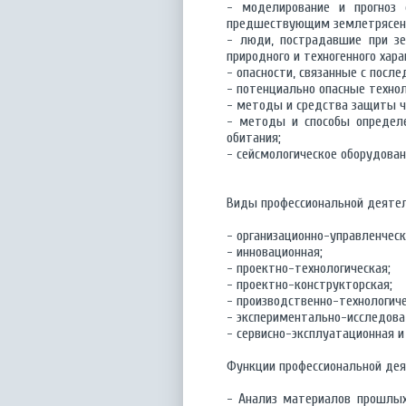
- моделирование и прогноз 
предшествующим землетрясен
- люди, пострадавшие при зе
природного и техногенного хара
- опасности, связанные с пос
- потенциально опасные технол
- методы и средства защиты че
- методы и способы определе
обитания;
- сейсмологическое оборудован
Виды профессиональной деятел
- организационно-управленческ
- инновационная;
- проектно-технологическая;
- проектно-конструкторская;
- производственно-технологиче
- экспериментально-исследова
- сервисно-эксплуатационная и 
Функции профессиональной дея
- Анализ материалов прошлых 