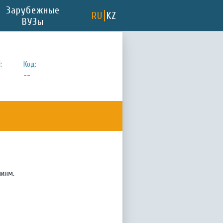
Зарубежные
RU
KZ
ВУЗы
:
Код:
--
ниям.