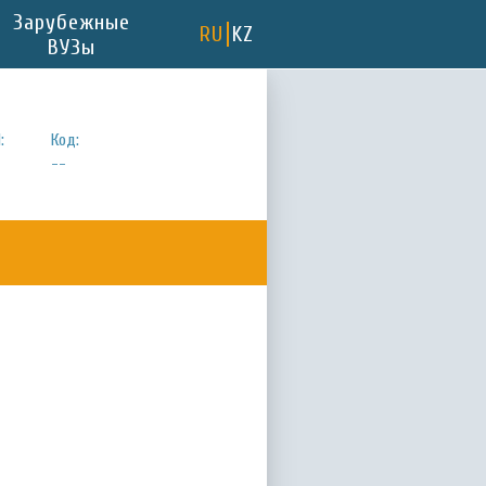
Зарубежные
RU
KZ
ВУЗы
:
Код:
--