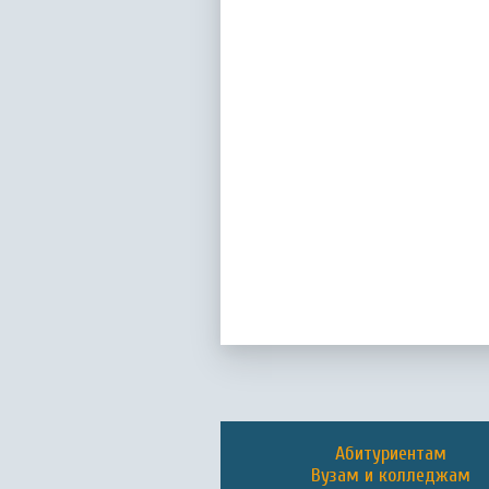
Абитуриентам
Вузам и колледжам