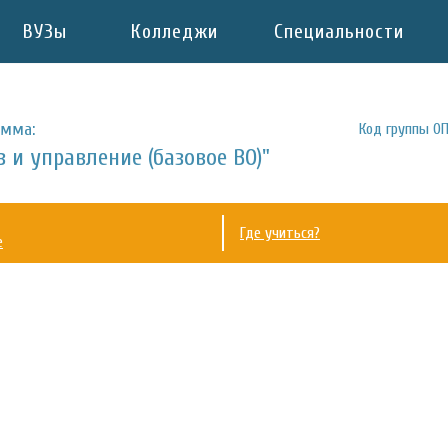
ВУЗы
Колледжи
Специальности
амма:
Код группы ОП
 и управление (базовое ВО)"
Где учиться?
е