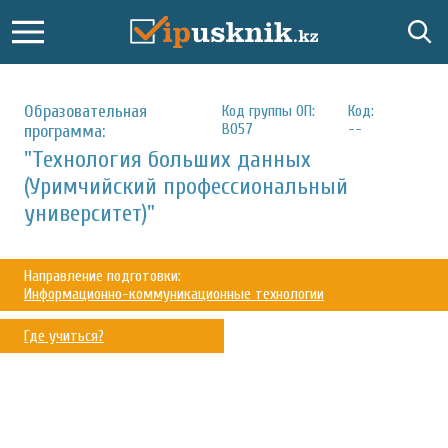
Образовательная
Код группы ОП:
Код:
В057
--
программа:
"Технология больших данных
(Уримчийский профессиональный
университет)"
Направление подготовки:
Информационно-коммуникационные технологии
Где учиться?