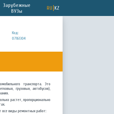
Зарубежные
RU
KZ
ВУЗы
Код:
07161304
мобильного транспорта. Это
ковых, грузовых, автобусов),
ания.
только растет, пропорционально
ах.
т все виды ремонтных работ: