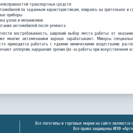
неисправностей транспортных средств
томобилей по заданным характеристикам, опираясь на зрительное и с
ные приборы
вка узлов и механизмов
пытания автомобилей после ремонта
нести востребованность, широкий выбор места работы: от оказани
кже многие автомеханики хорошо зарабатывают. Минусы специально
сто приходится работать с едкими химическими веществами: раство
чают аллергии, нарушение зрения (из-за работы при искусственном ос
Все логотипы и торговые марки на сайте являются 
Все права защищены ИПФ «Артек