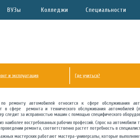
ВУЗы
Колледжи
Специальности
монт и эксплуатация
Где учиться?
по ремонту автомобилей относится к сфере обслуживания авто
т в сфере ремонта и технического обслуживания автомобилей (лег
ер следит за исправностью машин с помощью специфического оборудов
из наиболее востребованных рабочих профессий. Спрос на автомобили 
 проведении ремонта, соответственно растет потребность в специалист
аражных мастерских работают мастера-универсалы, которые выполняю