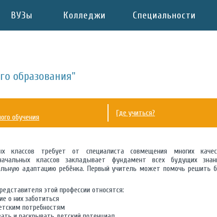
ВУЗы
Колледжи
Специальности
го образования"
Где учиться?
ого обучения
ых классов требует от специалиста совмещения многих каче
 начальных классов закладывает фундамент всех будущих знан
иальную адаптацию ребёнка. Первый учитель может помочь решить б
едставителя этой профессии относятся:
е о них заботиться
детским потребностям
вать и раскрывать детский потенциал