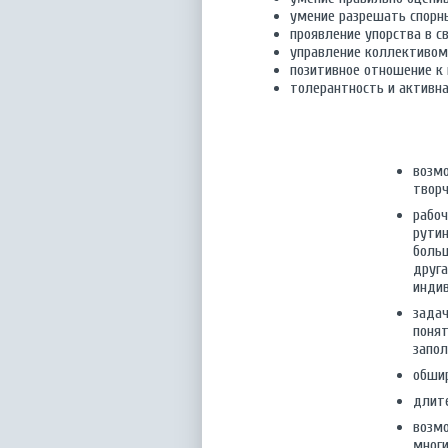
умение разрешать спорн
проявление упорства в с
управление коллективом
позитивное отношение к
толерантность и активн
возм
творч
рабоч
рутин
больш
друга
инди
задач
поня
запо
обши
длит
возм
многи