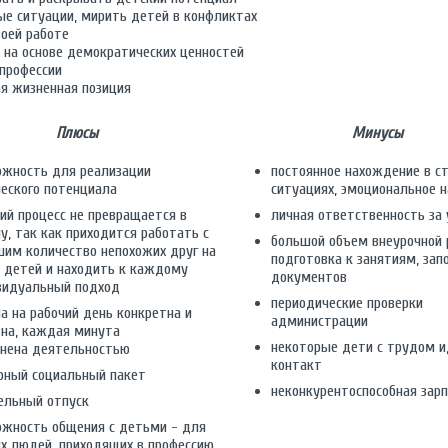
ые ситуации, мирить детей в конфликтах
воей работе
 на основе демократических ценностей
 профессии
ая жизненная позиция
Плюсы
Минусы
ожность для реализации
постоянное нахождение в с
еского потенциала
ситуациях, эмоциональное 
ий процесс не превращается в
личная ответственность за 
у, так как приходится работать с
большой объем внеурочной 
им количество непохожих друг на
подготовка к занятиям, зап
 детей и находить к каждому
документов
видуальный подход
периодические проверки
а на рабочий день конкретна и
администрации
тна, каждая минута
некоторые дети с трудом и
лнена деятельностью
контакт
рный социальный пакет
неконкурентоспособная зар
ельный отпуск
ожность общения с детьми - для
х людей, приходящих в профессию,