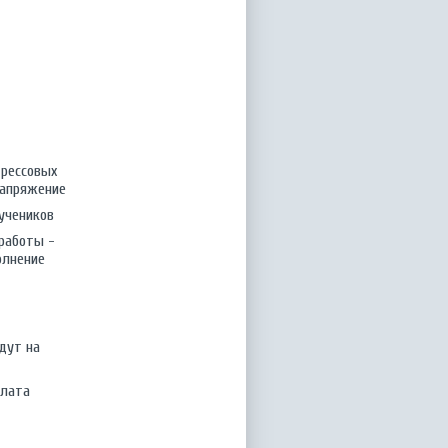
трессовых
напряжение
учеников
работы -
олнение
дут на
плата