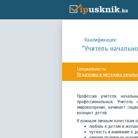
Квалификация:
"Учитель начально
Специальность:
Педагогика и методика начальн
Профессия учителя начальн
профессиональных. Учитель
мировоззрение, начинает соц
волнуют детей.
К важным личным качествам пр
любовь к детям и желани
чуткость и внимание к 
умение правильно оцени