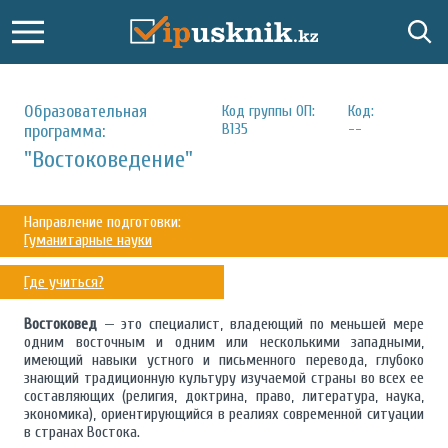
Образовательная
Код группы ОП:
Код:
B135
--
программа:
"Востоковедение"
Направление подготовки:
Гуманитарные науки
Где учиться?
Востоковед
— это специалист, владеющий по меньшей мере
одним восточным и одним или несколькими западными,
имеющий навыки устного и письменного перевода, глубоко
знающий традиционную культуру изучаемой страны во всех ее
составляющих (религия, доктрина, право, литература, наука,
экономика), ориентирующийся в реалиях современной ситуации
в странах Востока.