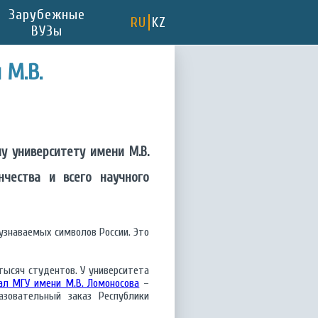
Зарубежные
RU
KZ
ВУЗы
 М.В.
у университету имени М.В.
нчества и всего научного
узнаваемых символов России. Это
тысяч студентов. У университета
ал МГУ имени М.В. Ломоносова
–
азовательный заказ Республики