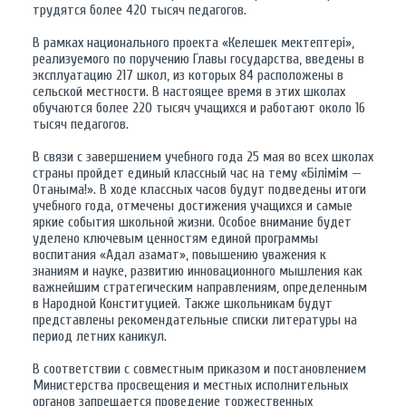
трудятся более 420 тысяч педагогов.
В рамках национального проекта «Келешек мектептері»,
реализуемого по поручению Главы государства, введены в
эксплуатацию 217 школ, из которых 84 расположены в
сельской местности. В настоящее время в этих школах
обучаются более 220 тысяч учащихся и работают около 16
тысяч педагогов.
В связи с завершением учебного года 25 мая во всех школах
страны пройдет единый классный час на тему «Білімім —
Отаныма!». В ходе классных часов будут подведены итоги
учебного года, отмечены достижения учащихся и самые
яркие события школьной жизни. Особое внимание будет
уделено ключевым ценностям единой программы
воспитания «Адал азамат», повышению уважения к
знаниям и науке, развитию инновационного мышления как
важнейшим стратегическим направлениям, определенным
в Народной Конституцией. Также школьникам будут
представлены рекомендательные списки литературы на
период летних каникул.
В соответствии с совместным приказом и постановлением
Министерства просвещения и местных исполнительных
органов запрещается проведение торжественных