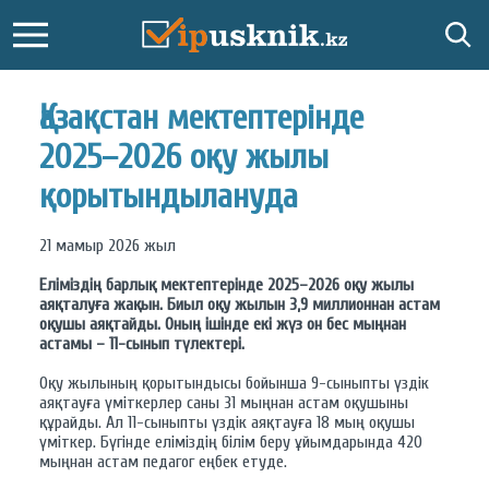
Қазақстан мектептерінде
2025–2026 оқу жылы
қорытындылануда
21 мамыр 2026 жыл
Еліміздің барлық мектептерінде 2025–2026 оқу жылы
аяқталуға жақын. Биыл оқу жылын 3,9 миллионнан астам
оқушы аяқтайды. Оның ішінде екі жүз он бес мыңнан
астамы – 11-сынып түлектері.
Оқу жылының қорытындысы бойынша 9-сыныпты үздік
аяқтауға үміткерлер саны 31 мыңнан астам оқушыны
құрайды. Ал 11-сыныпты үздік аяқтауға 18 мың оқушы
үміткер. Бүгінде еліміздің білім беру ұйымдарында 420
мыңнан астам педагог еңбек етуде.