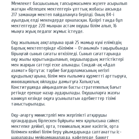
Мемлекет басшысының тапсырмасымен жүзеге асырылып
жатқан «Келешек мектептері» ұлттық жобасы аясында
217 заманауи мектеп пайдалануға берілді. Оның 84-і
ауылдық елді мекендерде орналасқан. Қазіргі таңда бұл
мектептерде 220 мыңнан астам оқушы білім алып, 16
мыңға жуық педагог жұмыс істеуде.
Оқу жылының аяқталуына орай 25 мамыр күні еліміздің
барлық мектептерінде «Білімім – Отаныма!» тақырыбында
бірыңғай сынып сағаты өткізіледі. Сынып сағаттарында
оқу жылы қорытындыланып, оқушылардың жетістіктері
мен жарқын сәттері еске алынады. Сондай-ақ «Адал
азамат» біртұтас тәрбие бағдарламасының негізгі
құндылықтарына, білім мен ғылымға құрметті арттыруға,
инновациялық ойлауды дамытуға Халықтық
Конституцияда айқындалған басты стратегиялық бағыт
ретінде ерекше назар аударылады. Оқушыларға жазғы
каникул кезінде оқуға ұсынылатын әдебиеттер тізімі
таныстырылады.
Оқу-ағарту министрлігі мен жергілікті атқарушы
органдардың бірлескен бұйрығы мен қаулысына сәйкес
мектепке дейінгі, орта, техникалық және кәсіптік, орта
білімнен кейінгі білім беру ұйымдарында салтанатты іс-
шараларды мейрамханаларда, кафелерде, банкет