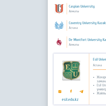
Caspian University
Алматы
Coventry University Kaza
Астана
De Montfort University K
Алматы
Esil Univ
Астана
Жоғар
заман
Esil U
универ
Жайлы
esil.edu.kz