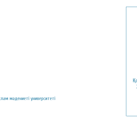
Қ
слам мәдениеті университеті