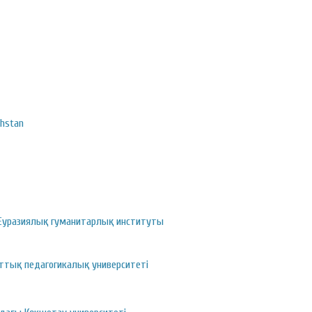
khstan
 Еуразиялық гуманитарлық институты
ттық педагогикалық университеті