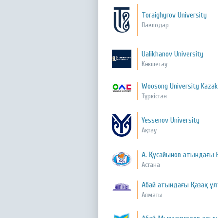
Toraighyrov University
Павлодар
Ualikhanov University
Көкшетау
Woosong University Kaza
Түркістан
Yessenov University
Ақтау
А. Құсайынов атындағы
Астана
Абай атындағы Қазақ ұл
Алматы