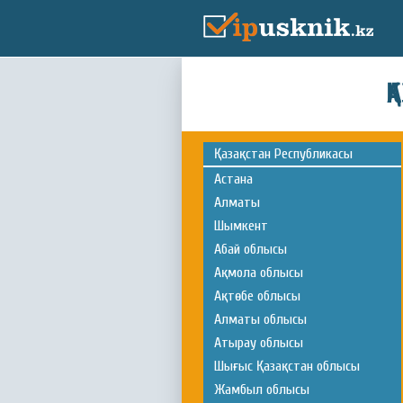
Қ
Қазақстан Республикасы
Астана
Алматы
Шымкент
Абай облысы
Ақмола облысы
Ақтөбе облысы
Алматы облысы
Атырау облысы
Шығыс Қазақстан облысы
Жамбыл облысы