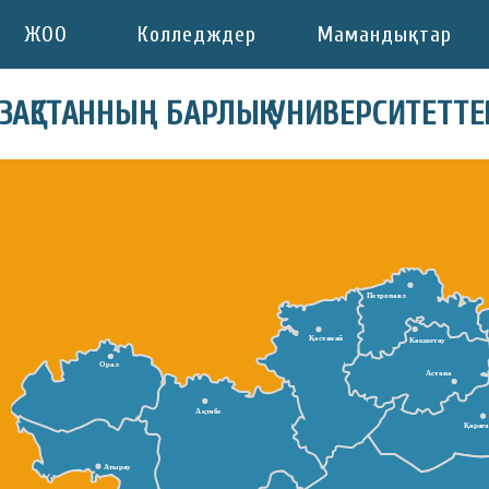
ЖОО
Колледждер
Мамандықтар
АЗАҚСТАННЫҢ БАРЛЫҚ УНИВЕРСИТЕТТЕ
Петропавл
Қостанай
Көкшетау
Орал
Астана
Ақтөбе
Қарағ
Атырау