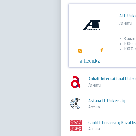
ALT Unive
Алматы
3 жыл
1000-
100% 
alt.edu.kz
Anhalt International Unive
Алматы
Astana IT University
Астана
Cardiff University Kazakh
Астана