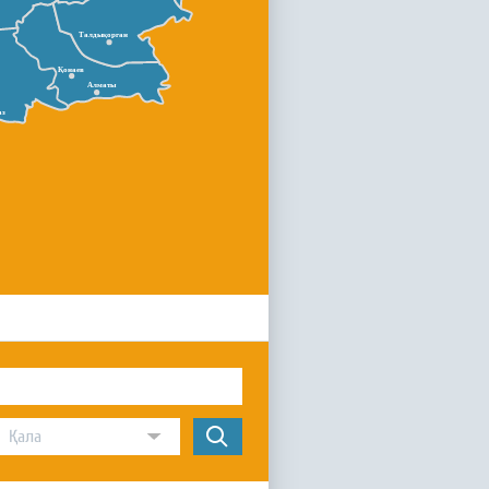
Талдықорган
Қонаев
Алматы
аз