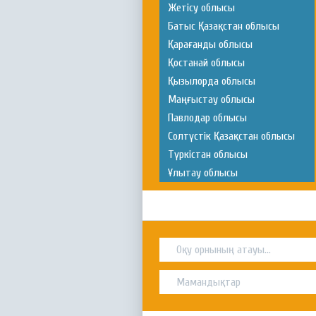
Жетісу облысы
Батыс Қазақстан облысы
Қарағанды облысы
Қостанай облысы
Қызылорда облысы
Маңғыстау облысы
Павлодар облысы
Солтүстік Қазақстан облысы
Түркістан облысы
Ұлытау облысы