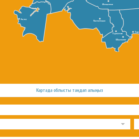
Жезқазған
Ақтау
Қызылорда
Тар
Түркістан
Шымкент
Картада облысты таңдап алыңыз