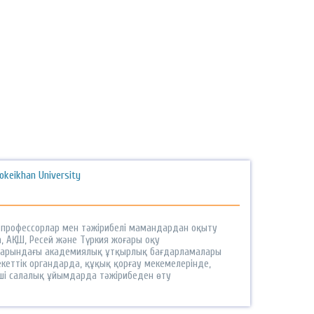
okeikhan University
ті профессорлар мен тәжірибелі мамандардан оқыту
, АҚШ, Ресей және Түркия жоғары оқу
арындағы академиялық ұтқырлық бағдарламалары
кеттік органдарда, құқық қорғау мекемелерінде,
ші салалық ұйымдарда тәжірибеден өту