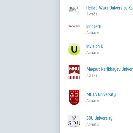
Heriot-Watt University K
Ақтөбе
Innotech
Алматы
inVision U
Алматы
Maqsut Narikbayev Univer
Астана
META University
Алматы
SDU University
Алматы