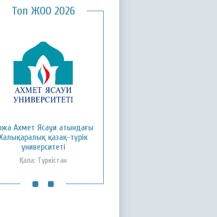
Топ ЖОО 2026
ожа Ахмет Ясауи атындағы
Қызылорда ашық
Халықаралық қазақ-түрік
университеті
университеті
Қала: Қызылорда
Қала: Түркістан