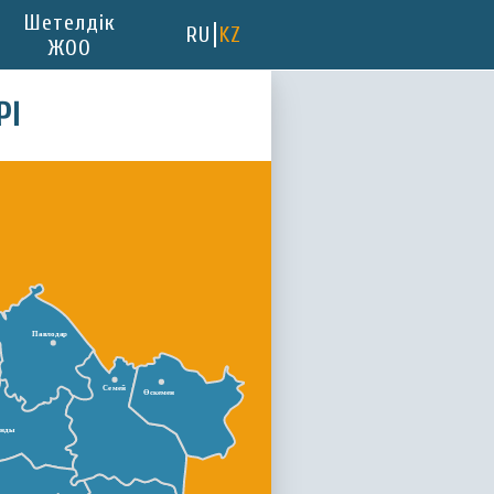
Шетелдік
RU
KZ
ЖОО
РІ
Павлодар
Семей
Өскемен
анды