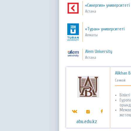
«Синергия» университеті
Астана
«Туран» университеті
Алматы
Alem University
Астана
Alikhan B
Семей
Білік
Еуропа
орынд
Мемле
жетек
abu.edu.kz