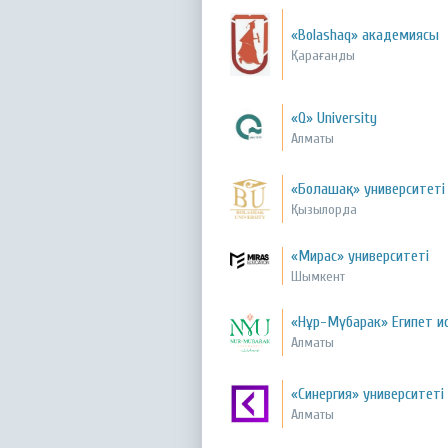
«Bolashaq» академиясы
Қарағанды
«Q» University
Алматы
«Болашақ» университеті
Қызылорда
«Мирас» университеті
Шымкент
«Нұр-Мүбарак» Египет и
Алматы
«Синергия» университеті
Алматы