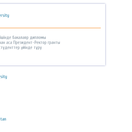
rsity
 ішінде бакалавр дипломы
нан аса Президент-Ректор гранты
студенттер үйінде тұру
rsity
stan