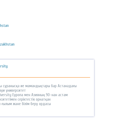
khstan
azakhstan
ersity
ы сұранысқа ие мамандықтары бар Астанадағы
ауи университет
niversity Еуропа мен Азияның 90-нан астам
ситетімен серіктестік орнатқан
 ғылым және білім беру ордасы