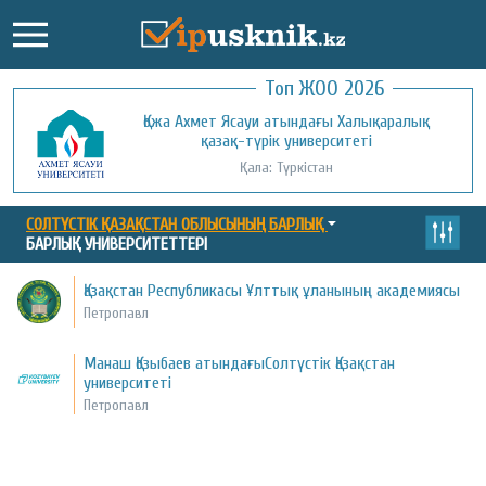
Топ ЖОО 2026
Қожа Ахмет Ясауи атындағы Халықаралық
Қызылорда ашық университеті
қазақ-түрік университеті
Қала: Қызылорда
Қала: Түркістан
СОЛТҮСТІК ҚАЗАҚСТАН ОБЛЫСЫНЫҢ БАРЛЫҚ
БАРЛЫҚ УНИВЕРСИТЕТТЕРІ
Қазақстан Республикасы Ұлттық ұланының академиясы
Петропавл
Манаш Қозыбаев атындағыСолтүстік Қазақстан
университеті
Петропавл