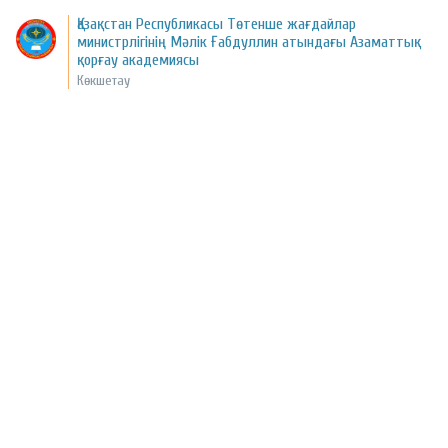
Қазақстан Республикасы Төтенше жағдайлар
министрлігінің Мәлік Ғабдуллин атындағы Азаматтық
қорғау академиясы
Көкшетау