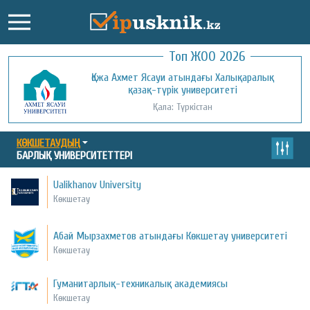
Топ ЖОО 2026
Қожа Ахмет Ясауи атындағы Халықаралық
Қызылорда ашық университеті
қазақ-түрік университеті
Қала: Қызылорда
Қала: Түркістан
КӨКШЕТАУДЫҢ
БАРЛЫҚ УНИВЕРСИТЕТТЕРІ
Ualikhanov University
Көкшетау
Абай Мырзахметов атындағы Көкшетау университеті
Көкшетау
Гуманитарлық-техникалық академиясы
Көкшетау