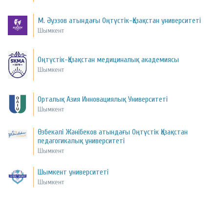
М. Әуэзов атындағы Оңтүстік-Қазақстан университеті
Шымкент
Оңтүстік-Қазақстан медициналық академиясы
Шымкент
Орталық Азия Инновациялық Университеті
Шымкент
Өзбекәлі Жәнібеков атындағы Оңтүстік Қазақстан
педагогикалық университеті
Шымкент
Шымкент университеті
Шымкент