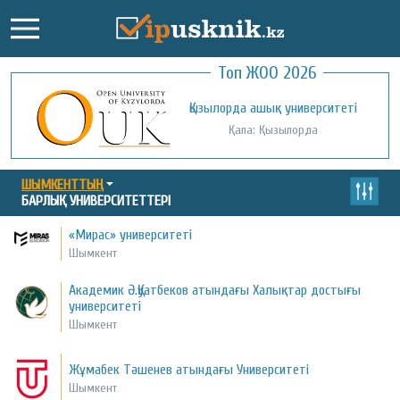
Топ ЖОО 2026
Қожа Ахмет Ясауи атындағы Халықаралық
Қызылорда ашық университеті
қазақ-түрік университеті
Қала: Қызылорда
Қала: Түркістан
ШЫМКЕНТТЫҢ
БАРЛЫҚ УНИВЕРСИТЕТТЕРІ
«Мирас» университеті
Шымкент
Академик Ә.Қуатбеков атындағы Халықтар достығы
университеті
Шымкент
Жұмабек Тәшенев атындағы Университеті
Шымкент