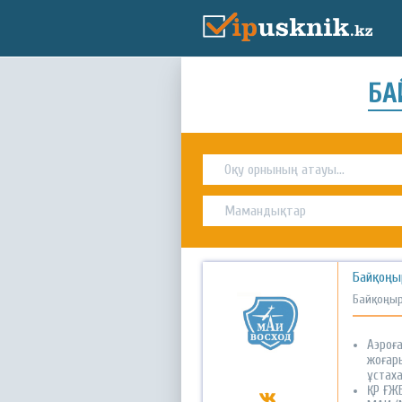
БА
Байқоңы
Байқоңы
Аэроғ
жоғар
ұстах
ҚР ҒЖ