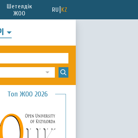
Шетелдік
RU
KZ
ЖОО
РІ
Топ ЖОО 2026