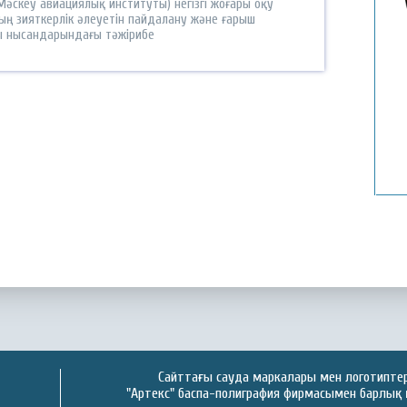
әскеу авиациялық институты) негізгі жоғары оқу
ың зияткерлік әлеуетін пайдалану және ғарыш
ы нысандарындағы тәжірибе
Қ
Сайттағы сауда маркалары мен логотиптер 
"Артекс" баспа-полиграфия фирмасымен барлық 