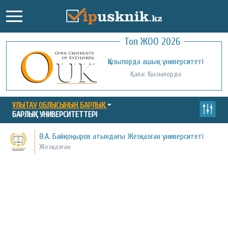
Топ ЖОО 2026
Қожа Ахмет Ясауи атындағы Халықаралық
Қызылорда ашық университеті
қазақ-түрік университеті
Қала: Қызылорда
Қала: Түркістан
ҰЛЫТАУ ОБЛЫСЫНЫҢ БАРЛЫҚ
БАРЛЫҚ УНИВЕРСИТЕТТЕРІ
Ө.А. Байқоңыров атындағы Жезқазған университеті
Жезқазған